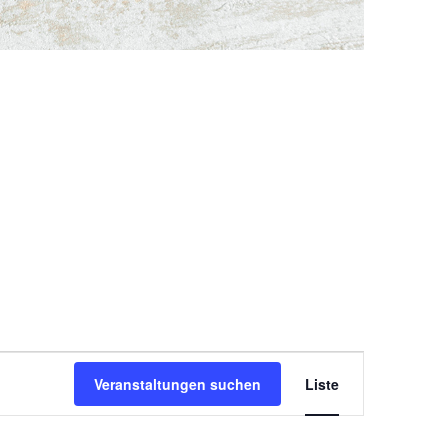
Veranstal
Veranstaltungen suchen
Liste
Ansichten
Navigatio