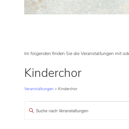
Im folgenden finden Sie die Veranstaltungen mit od
Kinderchor
Veranstaltungen
Kinderchor
Veranstaltungen
Bitte
Schlüsselwort
Suche
eingeben.
Suche
und
nach