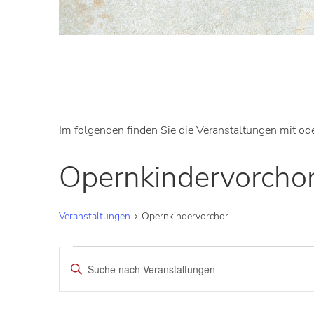
Im folgenden finden Sie die Veranstaltungen mit od
Opernkindervorcho
Veranstaltungen
Opernkindervorchor
Veranstaltungen
Bitte
Schlüsselwort
Suche
eingeben.
Suche
und
nach