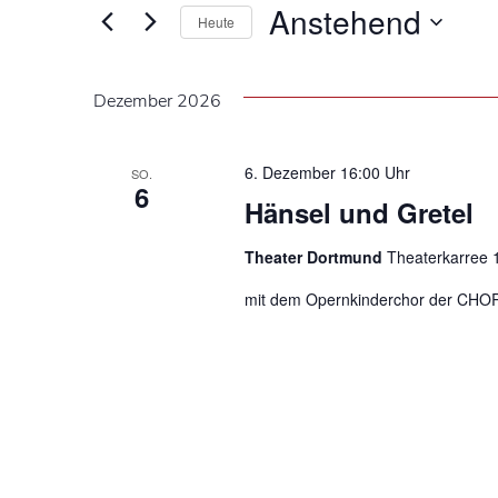
Veranstaltungen
Anstehend
Schlüsselwort.
Heute
Ansichten,
Datum
wählen.
Navigation
Dezember 2026
6. Dezember 16:00 Uhr
SO.
6
Hänsel und Gretel
Theater Dortmund
Theaterkarree 
mit dem Opernkinderchor der CH