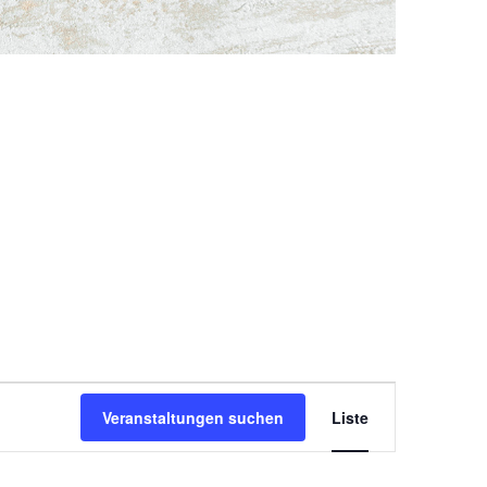
Veranstal
Veranstaltungen suchen
Liste
Ansichten
Navigatio